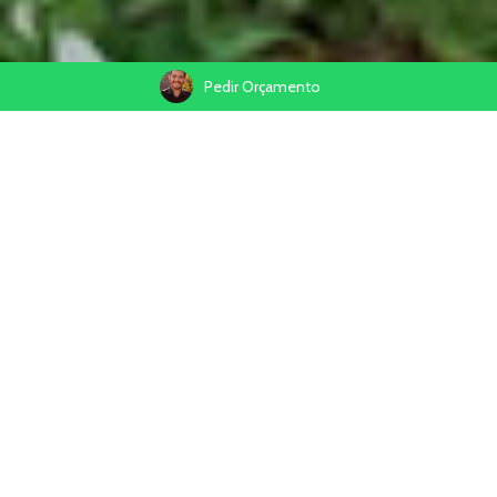
Pedir Orçamento
20/11/2024
Compartilhe
Se o casamento é o ápice do amor entre duas pessoas, a
fotografia
é o instrumento que imortaliza cada sorriso, lágrima e
gesto. Em
2025
, a
fotografia de casamentos
promete ser
ainda mais especial, combinando emoção, criatividade e
personalização. Neste artigo, você vai descobrir as principais
tendências
que estão ganhando espaço — desde o resgate do
analógico até técnicas inovadoras que transformarão seu
grande dia em uma verdadeira obra de arte.