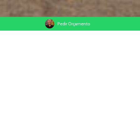
Pedir Orçamento
Compartilhe
Fotografei no dia 18 de Janeiro, a prova de toga da turma de
formandos do curso Técnico em Administração, no Instituto
Federal de Rolante/RS.
Cada com uma personalidade, alguns acompanhados da Família,
outros por amigos, mas todos com o sentimento em comun. Uma
tarde super bacana, animada e bastante divertida!