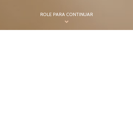
ROLE PARA CONTINUAR
Compartilhe
Hoje venho mostrar a vocês que crianças sempre serão crianças
, por mais que existam distrações como Tv, celulares e internet, elas jama
perdem a oportunidade de visitar o seu mundo de aventuras
usando das coisas mais simples da vida
para descobrir e inventar
brincadeiras.
#ensaiodeirmaos #ensaiodefamilia