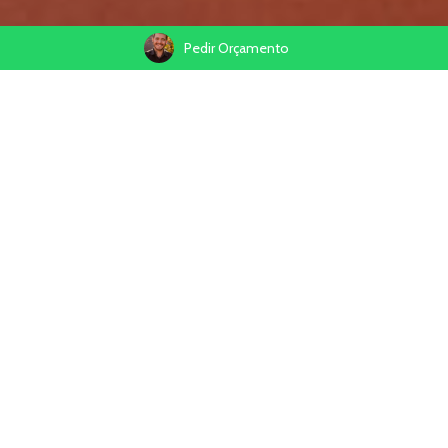
Pedir Orçamento
Compartilhe
Quem não ama comemorar o aniversário com a família e os
amiguinhos?
Assim foi a festa de três aninhos do Murilo, na cidade de Taquara
RS. Ele encheu de alegria o espaço Bate Palma. Brincadeiras,
surpresas e bichinhos da floresta. Vem aqui ver.
Iniciar Slideshow