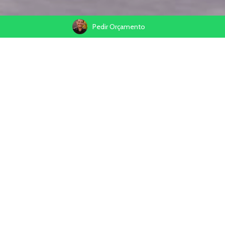
Pedir Orçamento
Compartilhe
Fotografamos a primeira comunhão da Alice em Riozinho, em um
sábado chuvoso. Na companhia do Gatinho Benjamin, brincamos,
rimos e nos divertimos muito.
Tudo com muito cuidado para que o belo vestido branco
continuase branco.
Afinal, o dia seguinte seria de grandes emoções e recordações.