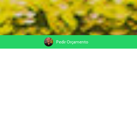
Pedir Orçamento
17/06/2026
Compartilhe
O Que Eu Procuraria Além dos Gols
Quando pensamos em um
fotógrafo da Copa do Mundo 2026
,
a primeira imagem que vem na cabeça é a de alguém correndo
atrás do gol, das faltas, lances polêmicos, da comemoração
histórica ou da defesa impossível. Mas, se eu estivesse